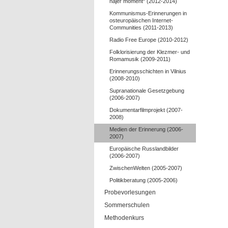
najer moment“ (2012-2014)
Kommunismus-Erinnerungen in
osteuropäischen Internet-
Communities (2011-2013)
Radio Free Europe (2010-2012)
Folklorisierung der Klezmer- und
Romamusik (2009-2011)
Erinnerungsschichten in Vilnius
(2008-2010)
Supranationale Gesetzgebung
(2006-2007)
Dokumentarfilmprojekt (2007-
2008)
Medien der Erinnerung (2006-
2007)
Europäische Russlandbilder
(2006-2007)
ZwischenWelten (2005-2007)
Politikberatung (2005-2006)
Probevorlesungen
Sommerschulen
Methodenkurs