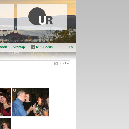
book
Sitemap
RSS-Feeds
EN
drucken