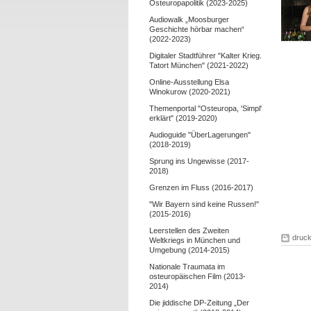
Osteuropapolitik (2023-2025)
Audiowalk „Moosburger
Geschichte hörbar machen“
(2022-2023)
Digitaler Stadtführer "Kalter Krieg.
Tatort München" (2021-2022)
Online-Ausstellung Elsa
Winokurow (2020-2021)
Themenportal "Osteuropa, 'Simpl'
erklärt" (2019-2020)
Audioguide "ÜberLagerungen"
(2018-2019)
Sprung ins Ungewisse (2017-
2018)
Grenzen im Fluss (2016-2017)
"Wir Bayern sind keine Russen!"
(2015-2016)
Leerstellen des Zweiten
druc
Weltkriegs in München und
Umgebung (2014-2015)
Nationale Traumata im
osteuropäischen Film (2013-
2014)
Die jiddische DP-Zeitung „Der