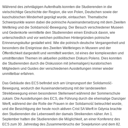
Während des zehntägigen Aufenthalts konnten die Studierenden in die
vielschichtige Geschichte der Region, die von Polen, Deutschen sowie der
kaschubischen Minderheit geprägt wurde, eintauchen. Thematische
Schwerpunkte waren dabei die polnische Auseinandersetzung mit dem Zweiten
Weltkrieg und die Solidarność-Bewegung. Der Besuch verschiedener Museen
und Gedenkorte vermittelte den Studierenden einen Eindruck davon, wie
unterschiedlich und vor welchen politischen Hintergründen polnische
Erinnerungskultur gestaltet wird. Wie die polnisch-deutsche Vergangenheit und
besonders die Ereignisse des Zweiten Weltkrieges in Museen und der
Öffentlichkeit dargestellt und vermittelt werden, ist eines der komplexesten und
umstrittensten Themen im aktuellen politischen Diskurs Polens. Dies konnten
die Studierenden durch die Diskussion mit (ehemaligen) kuratorischen
Mitgliedern und Guides der verschiedenen Ausstellungen immer wieder
unmittelbar erfahren.
Das Gebäude des ECS befindet sich am Ursprungsort der Solidarność-
Bewegung, wodurch der Auseinandersetzung mit der landesweiten
Streikbewegung einen besonderen Stellenwert während der Sommerschule
zukam. Die Ausstellungen des ECS, die Führung durch die ehemalige Danziger
Werft, während der die Rolle der Frauen in der Solidarność beleuchtet wurde,
und die Besichtigung der heute noch aktiven Crist SA Werft in Gdynia brachte
den Studierenden die Lebenswelt der damals Streikenden näher. Am 1.
September hatten die Studierenden die Möglichkeit, an einer Konferenz des
ECS zum 30. Jahrestag des Zusammenbruchs der Sowjetunion und dem 82.