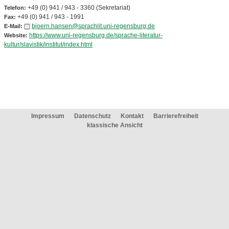
+49 (0) 941 / 943 - 3360 (Sekretariat)
Telefon:
+49 (0) 941 / 943 - 1991
Fax:
bjoern.hansen@sprachlit.uni-regensburg.de
E-Mail:
https://www.uni-regensburg.de/sprache-literatur-
Website:
kultur/slavistik/institut/index.html
Impressum
Datenschutz
Kontakt
Barrierefreiheit
klassische Ansicht